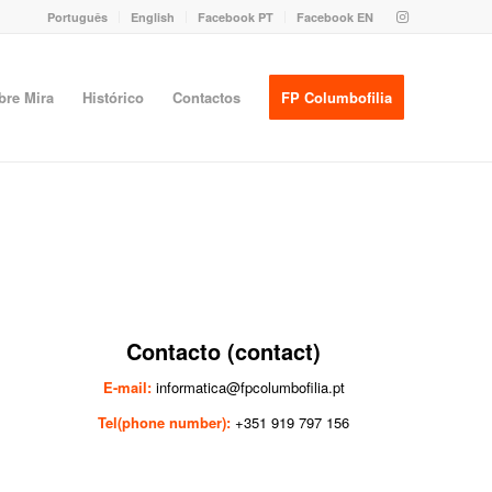
Português
English
Facebook PT
Facebook EN
bre Mira
Histórico
Contactos
FP Columbofilia
Contacto (contact)
E-mail:
informatica@fpcolumbofilia.pt
Tel(phone number):
+351 919 797 156