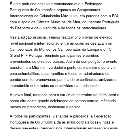
É com profundo orgulho e entusiasmo que a Federação
Portuguesa de Columbofilia organiza os Campeonatos
Internacionais de Columbofilia Mira 2026, em parceria com a FCI,
com o apoio da Câmara Municipal de Mira, do Instituto Português
do Desporto e da Juventude e de todos os patrocinadores.
Nesta edição especial, iremos realizar oito provas de elevado
nível nacional e internacional, entre as quais se destacam os
Campeonatos do Mundo, os Campeonatos da Europa e o FCI
Grand Prix Portugal, reunindo participantes e pombos
provenientes de diversos países. Além da competição, o evento
transformará Mira num verdadeiro ponto de encontro e convívio
para columbófilos, suas famílias e todos os admiradores do
pombo-correio, promovendo partilha de experiências, amizade e
intercâmbio entre todos os envolvidos na modalidade.
A prova final, marcada para o dia 26 de setembro de 2026, será o
ponto alto desta grande celebração do pombo-correio, refletindo
meses de preparação, dedicação e paixão.
A todos os participantes, visitantes e parceiros, a Federação
Portuguesa de Columbofilia dá as mais cordiais boas-vindas e
deseja que estes Campeonatos Internacionais representem mais