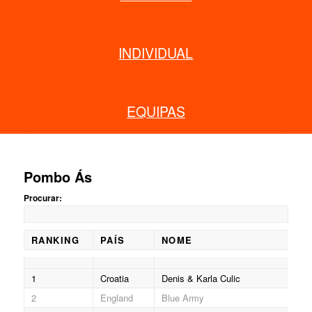
INDIVIDUAL
EQUIPAS
Pombo Ás
Procurar:
RANKING
PAÍS
NOME
RANKING
PAÍS
NOME
1
Croatia
Denis & Karla Culic
2
England
Blue Army