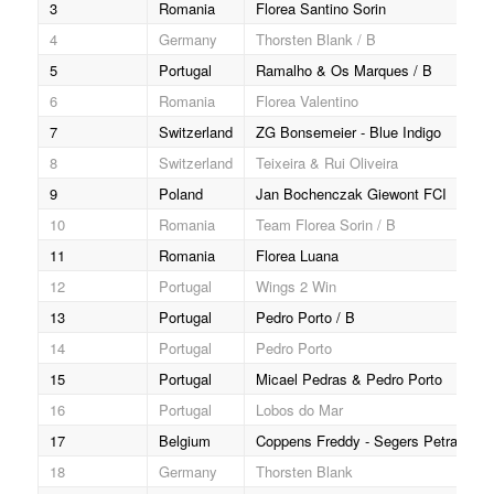
3
Romania
Florea Santino Sorin
4
Germany
Thorsten Blank / B
5
Portugal
Ramalho & Os Marques / B
6
Romania
Florea Valentino
7
Switzerland
ZG Bonsemeier - Blue Indigo
8
Switzerland
Teixeira & Rui Oliveira
9
Poland
Jan Bochenczak Giewont FCI
10
Romania
Team Florea Sorin / B
11
Romania
Florea Luana
12
Portugal
Wings 2 Win
13
Portugal
Pedro Porto / B
14
Portugal
Pedro Porto
15
Portugal
Micael Pedras & Pedro Porto
16
Portugal
Lobos do Mar
17
Belgium
Coppens Freddy - Segers Petra
18
Germany
Thorsten Blank