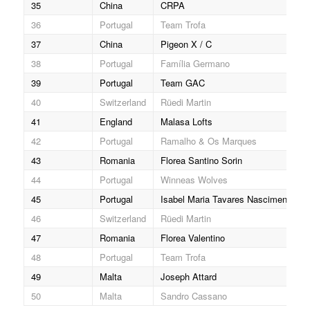
35
China
CRPA
36
Portugal
Team Trofa
37
China
Pigeon X / C
38
Portugal
Família Germano
39
Portugal
Team GAC
40
Switzerland
Rüedi Martin
41
England
Malasa Lofts
42
Portugal
Ramalho & Os Marques
43
Romania
Florea Santino Sorin
44
Portugal
Winneas Wolves
45
Portugal
Isabel Maria Tavares Nascimento
46
Switzerland
Rüedi Martin
47
Romania
Florea Valentino
48
Portugal
Team Trofa
49
Malta
Joseph Attard
50
Malta
Sandro Cassano