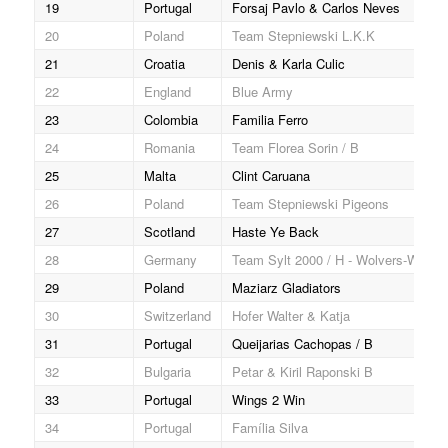
19
Portugal
Forsaj Pavlo & Carlos Neves
20
Poland
Team Stepniewski L.K.K
21
Croatia
Denis & Karla Culic
22
England
Blue Army
23
Colombia
Familia Ferro
24
Romania
Team Florea Sorin / B
25
Malta
Clint Caruana
26
Poland
Team Stepniewski Pigeons
27
Scotland
Haste Ye Back
28
Germany
Team Sylt 2000 / H - Wolvers-Wolf
29
Poland
Maziarz Gladiators
30
Switzerland
Hofer Walter & Katja
31
Portugal
Queijarias Cachopas / B
32
Bulgaria
Petar & Kiril Raponski B
33
Portugal
Wings 2 Win
34
Portugal
Família Silva