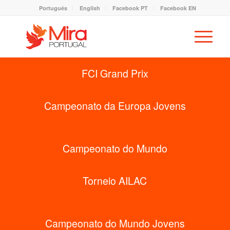
Português
English
Facebook PT
Facebook EN
FCI Grand Prix
Campeonato da Europa Jovens
Campeonato do Mundo
Torneio AILAC
Campeonato do Mundo Jovens