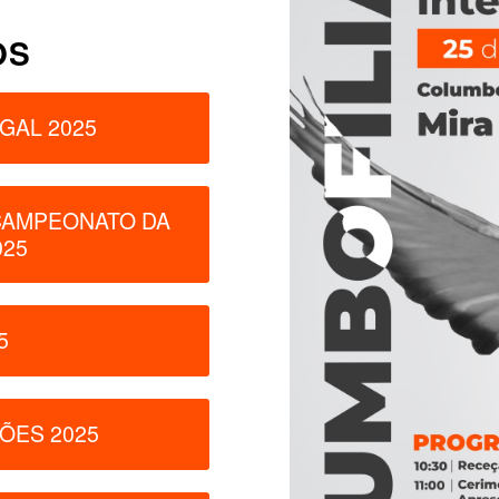
OS
GAL 2025
CAMPEONATO DA
025
5
ÕES 2025