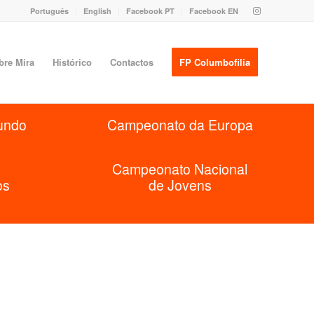
Português
English
Facebook PT
Facebook EN
bre Mira
Histórico
Contactos
FP Columbofilia
undo
Campeonato da Europa
Campeonato Nacional
os
de Jovens