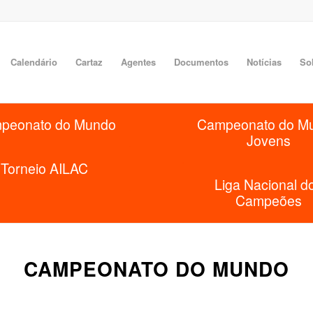
Calendário
Cartaz
Agentes
Documentos
Notícias
So
peonato do Mundo
Campeonato do M
Jovens
Torneio AILAC
Liga Nacional d
Campeões
CAMPEONATO DO MUNDO